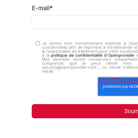
E-mail
*
Je donne mon consentement explicite à Openpr
coordonnées afin de répondre à ma demande et d
le responsable du traitement pour cette soumiss
à la
politique de confidentialité d'Openprovider
e
Mes données seront conservées uniquement 
comprends que je peux retirer mon c
security@openprovider.com ; ce retrait n'affect
retrait.