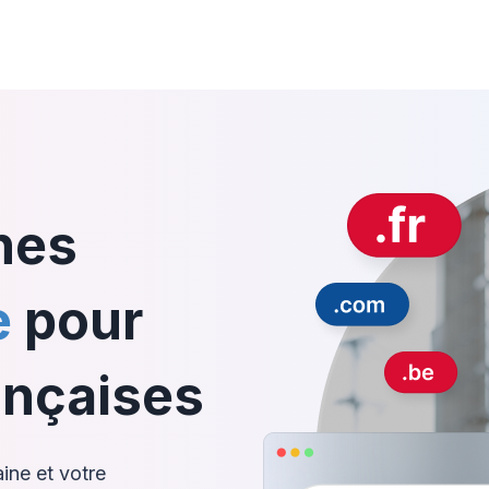
nes
e
pour
ançaises
ine et votre