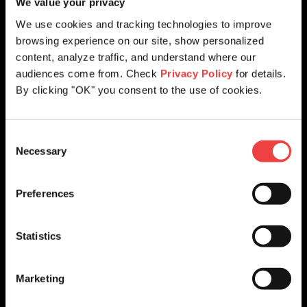
We value your privacy
We use cookies and tracking technologies to improve
Ontdek wat inkoop-
browsing experience on our site, show personalized
prijzen voor uw marges
content, analyze traffic, and understand where our
audiences come from. Check
Privacy Policy
for details.
kunnen betekenen
By clicking "OK" you consent to the use of cookies.
C
Necessary
o
Eén abonnement voor alle inkoop-prijzen op
n
domeinen, SSL, e-mail, DNS en meer. Bied uw
s
klanten scherpe tarieven aan, verlaag uw churn
Preferences
e
en bescherm uw marges.
n
t
Statistics
S
Wat elk lid vanaf dag één krijgt:
e
Marketing
l
e
1.900+ TLD's, inclusief .be, aan