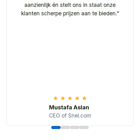
dak. We werken met minder partners en
systemen, en dat scheelt ons dagelijks
heel wat tijd.
"
Lucas Rolff
CEO of PerfGrid