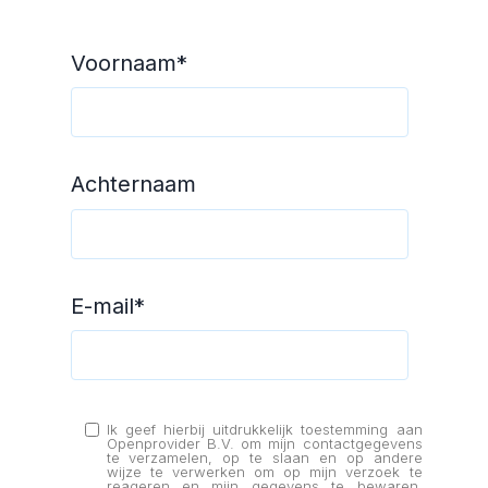
Voornaam
*
Achternaam
E-mail
*
Ik geef hierbij uitdrukkelijk toestemming aan
Openprovider B.V. om mijn contactgegevens
te verzamelen, op te slaan en op andere
wijze te verwerken om op mijn verzoek te
reageren en mijn gegevens te bewaren.