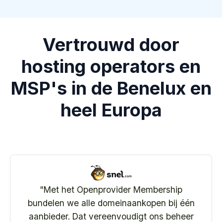
Vertrouwd door
hosting operators en
MSP's in de Benelux en
heel Europa
"
Dankzij het Openprovider Membership
bied ik mijn klanten competitieve prijzen
voor honderden TLD's – alles onder één