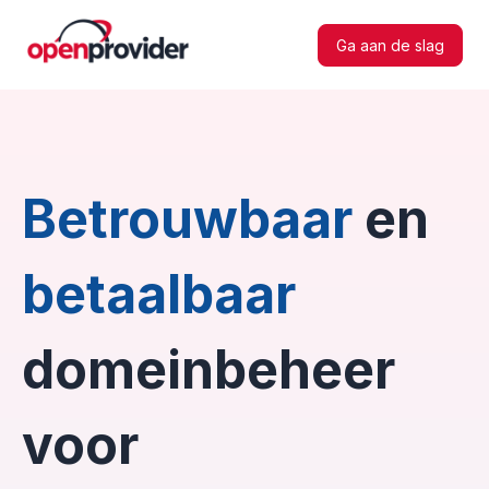
Ga aan de slag
Betrouwbaar
en
betaalbaar
domeinbeheer
voor